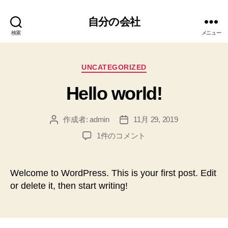
自分の会社
検索
メニュー
カ
UNCATEGORIZED
テ
Hello world!
ゴ
リ
ー
作成者:
admin
11月 29, 2019
投
投
稿
稿
Hello
1件のコメント
者
日
world!
へ
の
Welcome to WordPress. This is your first post. Edit
or delete it, then start writing!