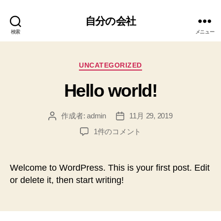
自分の会社
検索
メニュー
カ
UNCATEGORIZED
テ
Hello world!
ゴ
リ
ー
作成者:
admin
11月 29, 2019
投
投
稿
稿
Hello
1件のコメント
者
日
world!
へ
の
Welcome to WordPress. This is your first post. Edit
or delete it, then start writing!