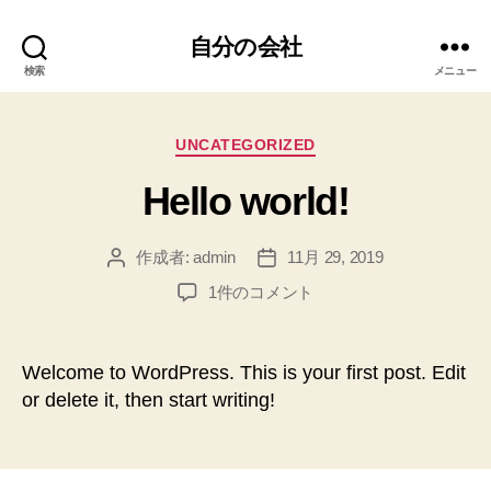
自分の会社
検索
メニュー
カ
UNCATEGORIZED
テ
Hello world!
ゴ
リ
ー
作成者:
admin
11月 29, 2019
投
投
稿
稿
Hello
1件のコメント
者
日
world!
へ
の
Welcome to WordPress. This is your first post. Edit
or delete it, then start writing!