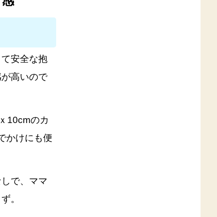
ト感
くて安全な抱
感が高いので
ｘ10cmのカ
でかけにも便
なしで、ママ
らず。