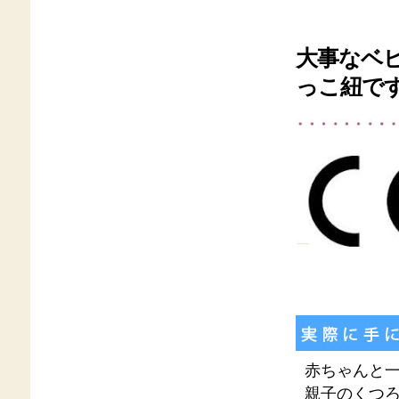
大事なベ
っこ紐で
赤ちゃんと
親子のくつ