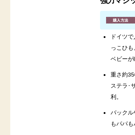
強力マジ
ドイツで
っこひも
ベビーが
重さ約3
ステラ･
利。
バックル
もパパも