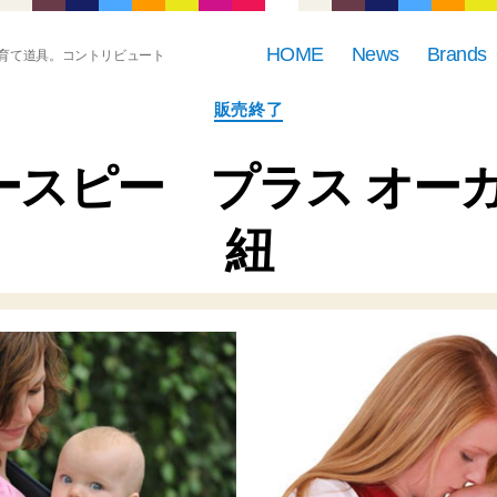
HOME
News
Brands
育て道具。コントリビュート
カ
販売終了
テ
ゴ
リ
 マースピー プラス オ
ー
紐