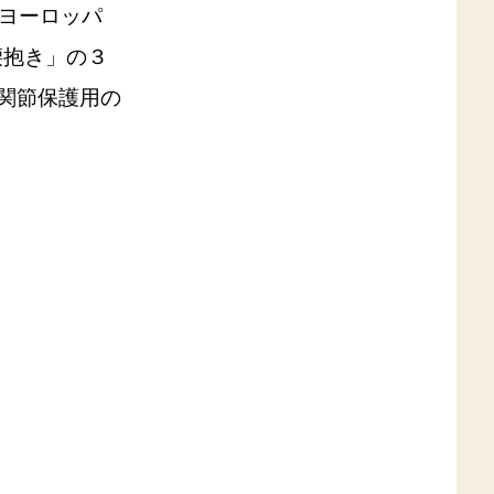
もヨーロッパ
腰抱き」の３
股関節保護用の