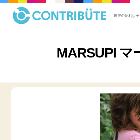
世界の便利な子
株
式
会
社
MARSUPI
コ
ン
ト
リ
ビ
ュ
ー
ト
(
Contribute,inc.
)