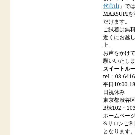
代官山
」で
MARSUP
だけます。
ご試着は無
近くにお越
上、
お声をかけ
願いいたし
スイートル
tel：03-6416
平日10:00-1
日祝休み
東京都渋谷区
B棟102・10
ホームページ
※サロンご
となります