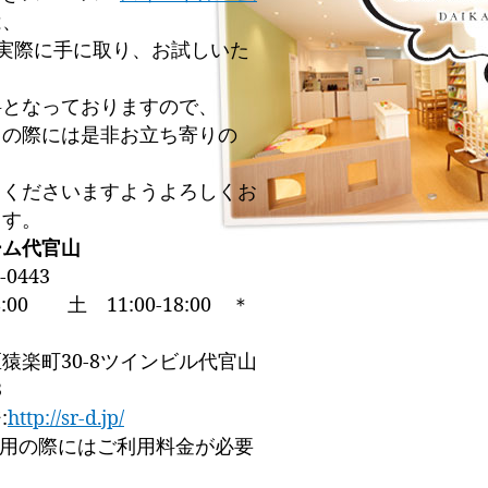
は、
Iを実際に手に取り、お試しいた
料となっておりますので、
しの際には是非お立ち寄りの
てくださいますようよろしくお
ます。
ーム代官山
-0443
8:00 土 11:00-18:00 ＊
猿楽町30-8ツインビル代官山
3
:
http://sr-d.jp/
利用の際にはご利用料金が必要
。