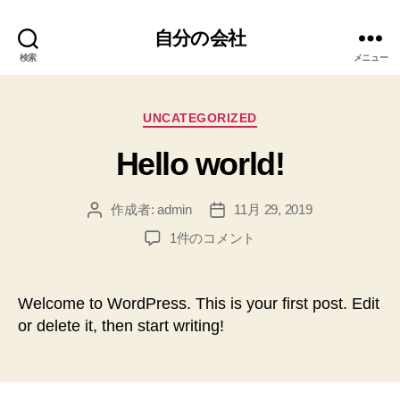
自分の会社
検索
メニュー
カ
UNCATEGORIZED
テ
Hello world!
ゴ
リ
ー
作成者:
admin
11月 29, 2019
投
投
稿
稿
Hello
1件のコメント
者
日
world!
へ
の
Welcome to WordPress. This is your first post. Edit
or delete it, then start writing!