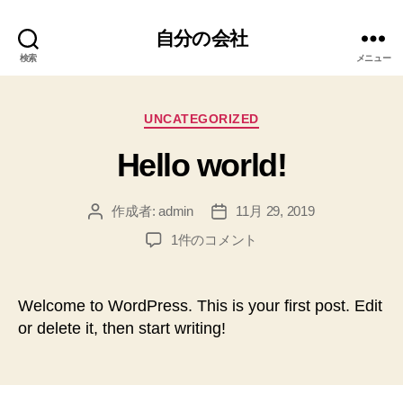
自分の会社
検索
メニュー
カ
UNCATEGORIZED
テ
Hello world!
ゴ
リ
ー
作成者:
admin
11月 29, 2019
投
投
稿
稿
Hello
1件のコメント
者
日
world!
へ
の
Welcome to WordPress. This is your first post. Edit
or delete it, then start writing!