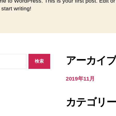
e to WordPress. This is your first post. Edit or
 start writing!
アーカイ
2019年11月
カテゴリ