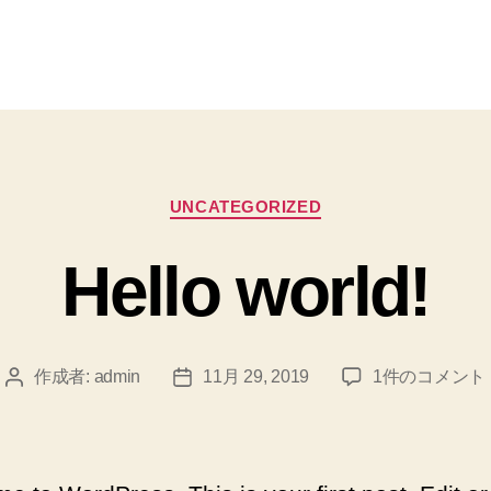
カ
UNCATEGORIZED
テ
ゴ
Hello world!
リ
ー
Hello
作成者:
admin
11月 29, 2019
1件のコメント
投
投
world!
稿
稿
へ
者
日
の