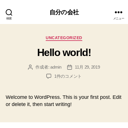
自分の会社
検索
メニュー
カ
UNCATEGORIZED
テ
Hello world!
ゴ
リ
ー
作成者:
admin
11月 29, 2019
投
投
稿
稿
Hello
1件のコメント
者
日
world!
へ
の
Welcome to WordPress. This is your first post. Edit
or delete it, then start writing!