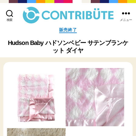
検索
メニュー
株
カ
販売終了
式
テ
会
ゴ
Hudson Baby ハドソンベビー サテンブランケ
社
リ
ット ダイヤ
コ
ー
ン
ト
リ
ビ
ュ
ー
ト
(
Contribute,inc.
)