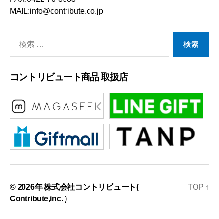
MAIL:info@contribute.co.jp
検
索
対
コントリビュート商品 取扱店
象:
© 2026年
株式会社コントリビュート(
TOP
↑
Contribute,inc. )