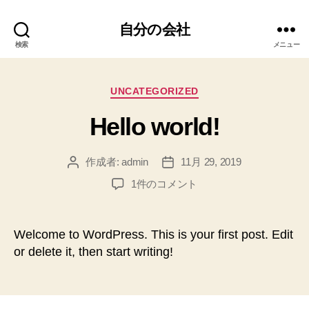
自分の会社
検索
メニュー
カ
UNCATEGORIZED
テ
Hello world!
ゴ
リ
ー
作成者:
admin
11月 29, 2019
投
投
稿
稿
Hello
1件のコメント
者
日
world!
へ
の
Welcome to WordPress. This is your first post. Edit
or delete it, then start writing!