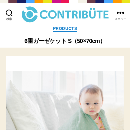
検索
メニュー
株
カ
PRODUCTS
式
テ
会
ゴ
6重ガーゼケット S（50×70cm）
社
リ
コ
ー
ン
ト
リ
ビ
ュ
ー
ト
(
Contribute,inc.
)