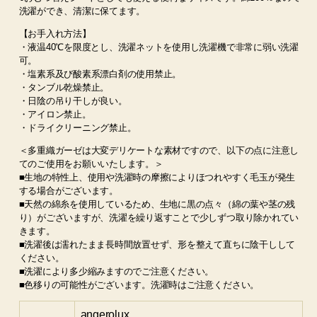
洗濯ができ、清潔に保てます。
【お手入れ方法】
・液温40℃を限度とし、洗濯ネットを使用し洗濯機で非常に弱い洗濯
可。
・塩素系及び酸素系漂白剤の使用禁止。
・タンブル乾燥禁止。
・日陰の吊り干しが良い。
・アイロン禁止。
・ドライクリーニング禁止。
＜多重織ガーゼは大変デリケートな素材ですので、以下の点に注意し
てのご使用をお願いいたします。＞
■生地の特性上、使用や洗濯時の摩擦によりほつれやすく毛玉が発生
する場合がございます。
■天然の綿糸を使用しているため、生地に黒の点々（綿の葉や茎の残
り）がございますが、洗濯を繰り返すことで少しずつ取り除かれてい
きます。
■洗濯後は濡れたまま長時間放置せず、形を整えて直ちに陰干しして
ください。
■洗濯により多少縮みますのでご注意ください。
■色移りの可能性がございます。洗濯時はご注意ください。
angerolux