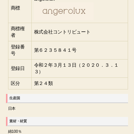
商標
商標権
株式会社コントリビュート
者
登録番
第６２３５８４１号
号
令和２年３月１３日（２０２０．３．１
登録日
３）
区分
第２４類
生産国
日本
素材・材質
綿100％