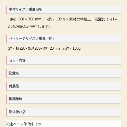
本体サイズ／重量 (約)
（約）500 × 700 mm／（約）130 g ※素材の特性上、洗濯により1～
2.5％程縮みが発生します。
パッケージサイズ／重量（約）
(約）幅220×高さ285×奥行20mm /(約）133g
セット内容
注意点
付属品
推奨年齢
取り扱い店
関連ページ準備中です…