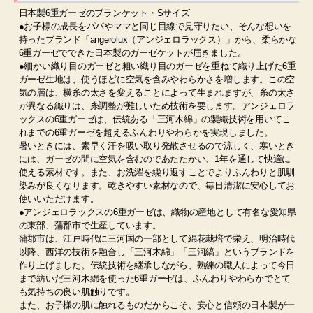
日本製6重ガーゼのブランケット・Sサイズ
●お子様の成長をパパやママと同じ目線で見守りたい、そんな想いを
持ったブランド「angerolux（アンジェロラックス）」から、柔らかな
6重ガーゼでできた日本製のガーゼケットが届きました。
●細かい織り目のガーゼと粗い織り目のガーゼを重ねて織り上げた6重
ガーゼ生地は、使うほどに空気を含みやわらかさを増します。この空
気の層は、横糸の太さを変えることによって生まれますが、糸の太さ
が異なる織りは、糸調整が難しいため技術を要します。アンジェロラ
ックスの6重ガーゼは、伝統ある「三河木綿」の製織技術を用いてこ
れまでの6重ガーゼを超えるふんわりやわらかを実現しました。
暑いときには、素早く汗を吸い取り発散させるので涼しく、寒いとき
には、ガーゼの間に空気を含むのであたたかい、1年を通して快適に
使える素材です。また、お洗濯を繰り返すことでよりふんわりと肌馴
染みが良くなります。乾きやすい素材なので、毎日清潔に安心してお
使いいただけます。
●アンジェロラックスの6重ガーゼは、織物の産地として有名な愛知県
の東部、蒲郡市で生産しています。
蒲郡市は、江戸時代に三河国の一部として綿花栽培で栄え、明治時代
以降、西洋の技術を融合し「三河木綿」「三河縞」というブランドを
作り上げました。伝統技術を継承しながら、熟練の職人によって今日
まで紡いだ三河木綿を使った6重ガーゼは、ふんわりやわらかでとて
も気持ちの良い肌触りです。
また、お子様の肌に触れるものだからこそ、安心と信頼の日本製が一