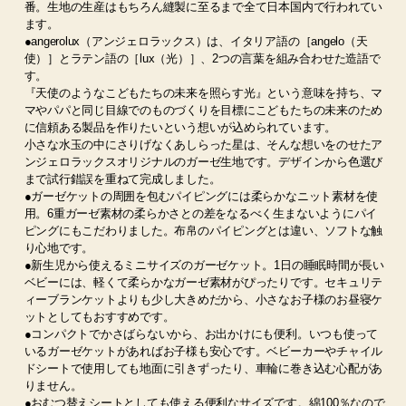
番。生地の生産はもちろん縫製に至るまで全て日本国内で行われてい
ます。
●angerolux（アンジェロラックス）は、イタリア語の［angelo（天
使）］とラテン語の［lux（光）］、2つの言葉を組み合わせた造語で
す。
『天使のようなこどもたちの未来を照らす光』という意味を持ち、マ
マやパパと同じ目線でのものづくりを目標にこどもたちの未来のため
に信頼ある製品を作りたいという想いが込められています。
小さな水玉の中にさりげなくあしらった星は、そんな想いをのせたア
ンジェロラックスオリジナルのガーゼ生地です。デザインから色選び
まで試行錯誤を重ねて完成しました。
●ガーゼケットの周囲を包むパイピングには柔らかなニット素材を使
用。6重ガーゼ素材の柔らかさとの差をなるべく生まないようにパイ
ピングにもこだわりました。布帛のパイピングとは違い、ソフトな触
り心地です。
●新生児から使えるミニサイズのガーゼケット。1日の睡眠時間が長い
ベビーには、軽くて柔らかなガーゼ素材がぴったりです。セキュリテ
ィーブランケットよりも少し大きめだから、小さなお子様のお昼寝ケ
ットとしてもおすすめです。
●コンパクトでかさばらないから、お出かけにも便利。いつも使って
いるガーゼケットがあればお子様も安心です。ベビーカーやチャイル
ドシートで使用しても地面に引きずったり、車輪に巻き込む心配があ
りません。
●おむつ替えシートとしても使える便利なサイズです。綿100％なので