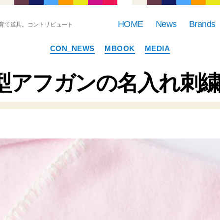
HOME
News
Brands
育て道具。コントリビュート
カ
CON_NEWS
MBOOK
MEDIA
テ
ゴ
リ
星型アフガンの名入れ刺
ー