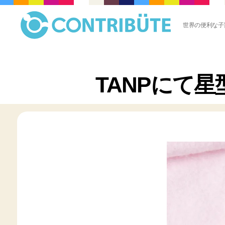
世界の便利な子
株
式
会
社
TANPにて
コ
ン
ト
リ
ビ
ュ
ー
ト
(
Contribute,inc.
)