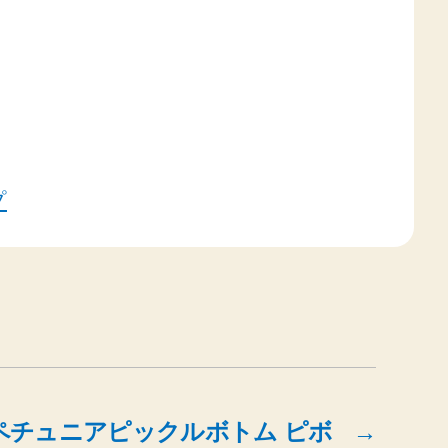
プ
ペチュニアピックルボトム ピボ
→