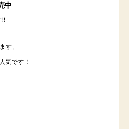
売中
!
ます。
人気です！