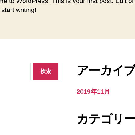
e to WordPress. This is your first post. Edit or
 start writing!
アーカイ
2019年11月
カテゴリ