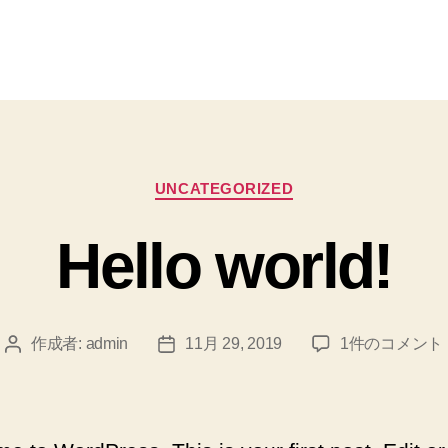
カ
UNCATEGORIZED
テ
ゴ
Hello world!
リ
ー
Hello
作成者:
admin
11月 29, 2019
1件のコメント
投
投
world!
稿
稿
へ
者
日
の