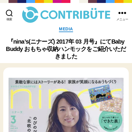
検索
メニュー
株
カ
MEDIA
式
テ
会
ゴ
『nina’s(ニナーズ) 2017年 03 月号』にてBaby
社
リ
Buddy おもちゃ収納ハンモックをご紹介いただ
コ
ー
ン
きました
ト
リ
ビ
ュ
ー
ト
(
Contribute,inc.
)