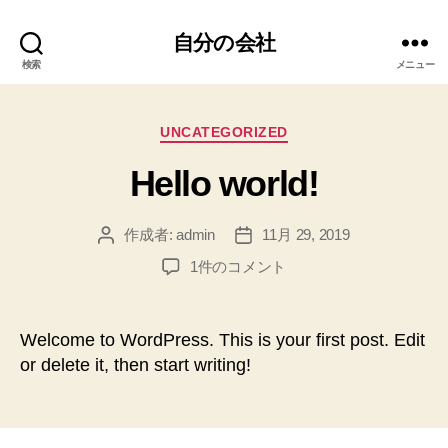
自分の会社
検索
メニュー
カ
UNCATEGORIZED
テ
Hello world!
ゴ
リ
ー
作成者:
admin
11月 29, 2019
投
投
稿
稿
Hello
1件のコメント
者
日
world!
へ
の
Welcome to WordPress. This is your first post. Edit
or delete it, then start writing!