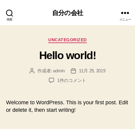
自分の会社
検索
メニュー
カ
UNCATEGORIZED
テ
Hello world!
ゴ
リ
ー
作成者:
admin
11月 29, 2019
投
投
稿
稿
Hello
1件のコメント
者
日
world!
へ
の
Welcome to WordPress. This is your first post. Edit
or delete it, then start writing!