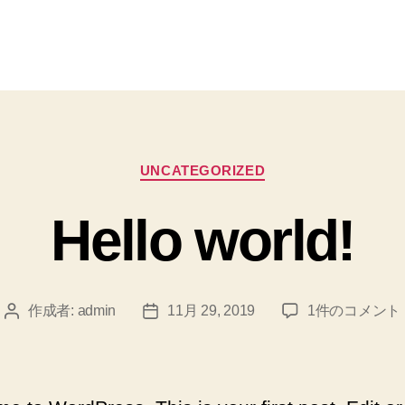
カ
UNCATEGORIZED
テ
ゴ
Hello world!
リ
ー
Hello
作成者:
admin
11月 29, 2019
1件のコメント
投
投
world!
稿
稿
へ
者
日
の