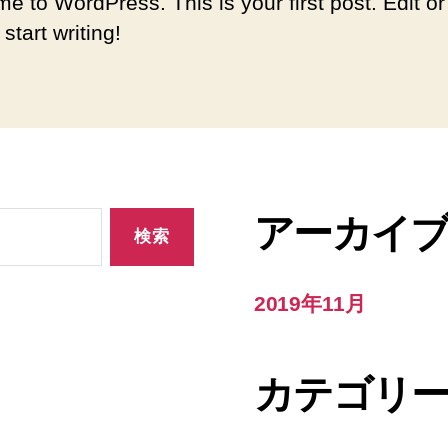
e to WordPress. This is your first post. Edit or
 start writing!
アーカイ
2019年11月
カテゴリ