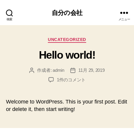
自分の会社
検索
メニュー
カ
UNCATEGORIZED
テ
Hello world!
ゴ
リ
ー
作成者:
admin
11月 29, 2019
投
投
稿
稿
Hello
1件のコメント
者
日
world!
へ
の
Welcome to WordPress. This is your first post. Edit
or delete it, then start writing!