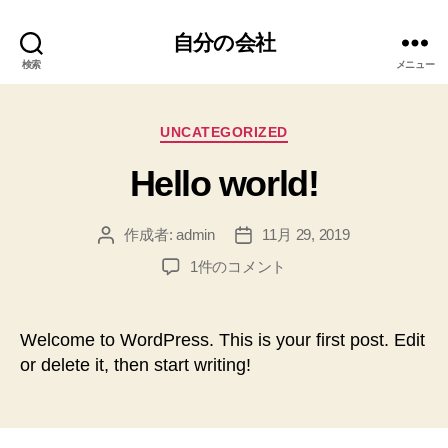
自分の会社
検索
メニュー
カ
UNCATEGORIZED
テ
Hello world!
ゴ
リ
ー
作成者:
admin
11月 29, 2019
投
投
稿
稿
Hello
1件のコメント
者
日
world!
へ
の
Welcome to WordPress. This is your first post. Edit
or delete it, then start writing!