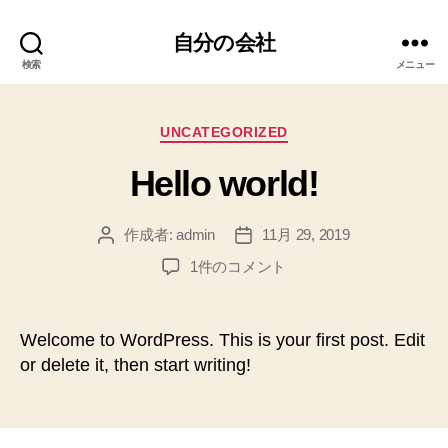
自分の会社
検索
メニュー
カ
UNCATEGORIZED
テ
Hello world!
ゴ
リ
ー
作成者:
admin
11月 29, 2019
投
投
稿
稿
Hello
1件のコメント
者
日
world!
へ
の
Welcome to WordPress. This is your first post. Edit
or delete it, then start writing!