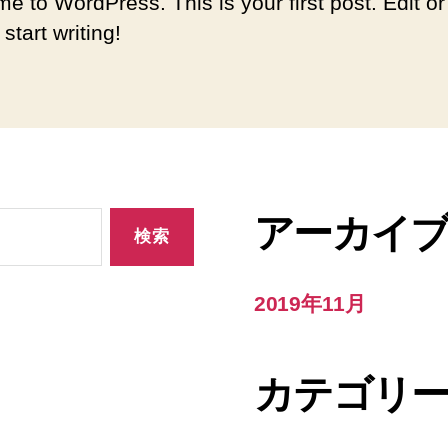
e to WordPress. This is your first post. Edit or
 start writing!
アーカイ
2019年11月
カテゴリ