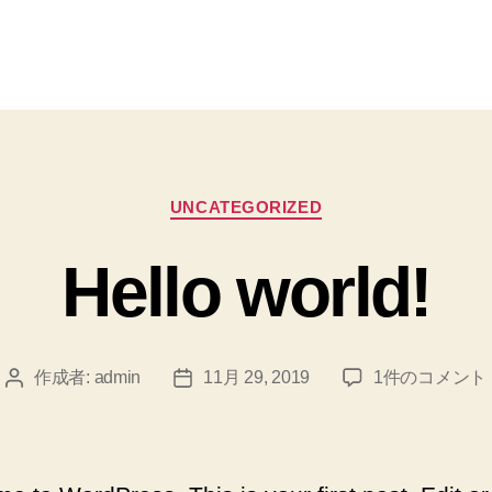
カ
UNCATEGORIZED
テ
ゴ
Hello world!
リ
ー
Hello
作成者:
admin
11月 29, 2019
1件のコメント
投
投
world!
稿
稿
へ
者
日
の