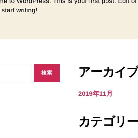
e to WordPress. This is your first post. Edit or
 start writing!
アーカイ
2019年11月
カテゴリ