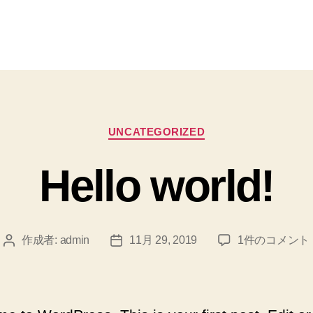
カ
UNCATEGORIZED
テ
ゴ
Hello world!
リ
ー
Hello
作成者:
admin
11月 29, 2019
1件のコメント
投
投
world!
稿
稿
へ
者
日
の