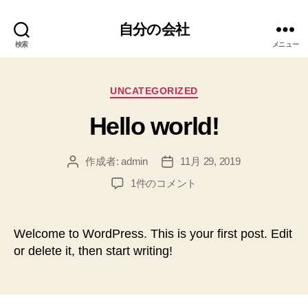
自分の会社
検索
メニュー
カ
UNCATEGORIZED
テ
Hello world!
ゴ
リ
ー
作成者:
admin
11月 29, 2019
投
投
稿
稿
Hello
1件のコメント
者
日
world!
へ
の
Welcome to WordPress. This is your first post. Edit
or delete it, then start writing!