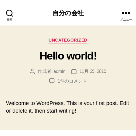
自分の会社
検索
メニュー
カ
UNCATEGORIZED
テ
Hello world!
ゴ
リ
ー
作成者:
admin
11月 29, 2019
投
投
稿
稿
Hello
1件のコメント
者
日
world!
へ
の
Welcome to WordPress. This is your first post. Edit
or delete it, then start writing!