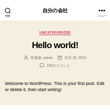
自分の会社
検索
メニュー
カ
UNCATEGORIZED
テ
Hello world!
ゴ
リ
ー
作成者:
admin
11月 29, 2019
投
投
稿
稿
Hello
1件のコメント
者
日
world!
へ
の
Welcome to WordPress. This is your first post. Edit
or delete it, then start writing!