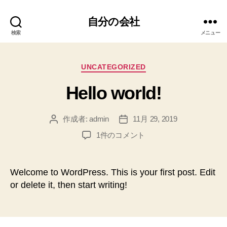
自分の会社
検索
メニュー
カ
UNCATEGORIZED
テ
Hello world!
ゴ
リ
ー
作成者:
admin
11月 29, 2019
投
投
稿
稿
Hello
1件のコメント
者
日
world!
へ
の
Welcome to WordPress. This is your first post. Edit
or delete it, then start writing!