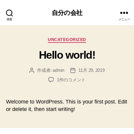
自分の会社
検索
メニュー
カ
UNCATEGORIZED
テ
Hello world!
ゴ
リ
ー
作成者:
admin
11月 29, 2019
投
投
稿
稿
Hello
1件のコメント
者
日
world!
へ
の
Welcome to WordPress. This is your first post. Edit
or delete it, then start writing!