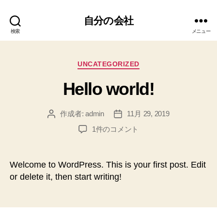
自分の会社
検索
メニュー
カ
UNCATEGORIZED
テ
Hello world!
ゴ
リ
ー
作成者:
admin
11月 29, 2019
投
投
稿
稿
Hello
1件のコメント
者
日
world!
へ
の
Welcome to WordPress. This is your first post. Edit
or delete it, then start writing!