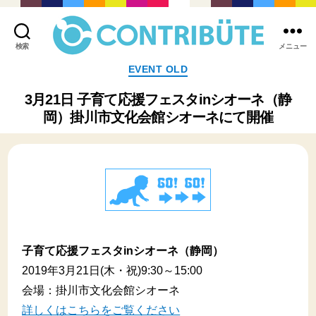
検索
メニュー
株
カ
EVENT OLD
式
テ
会
ゴ
3月21日 子育て応援フェスタinシオーネ（静
社
リ
岡）掛川市文化会館シオーネにて開催
コ
ー
ン
ト
リ
ビ
ュ
ー
ト
(
Contribute,inc.
子育て応援フェスタinシオーネ（静岡）
)
2019年3月21日(木・祝)9:30～15:00
会場：掛川市文化会館シオーネ
詳しくはこちらをご覧ください