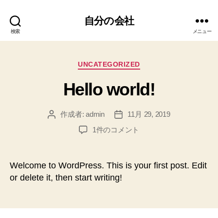
自分の会社
検索
メニュー
カ
UNCATEGORIZED
テ
Hello world!
ゴ
リ
ー
作成者:
admin
11月 29, 2019
投
投
稿
稿
Hello
1件のコメント
者
日
world!
へ
の
Welcome to WordPress. This is your first post. Edit
or delete it, then start writing!