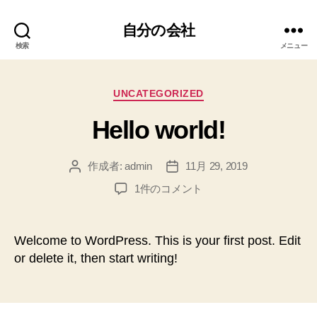
自分の会社
検索
メニュー
カ
UNCATEGORIZED
テ
Hello world!
ゴ
リ
ー
作成者:
admin
11月 29, 2019
投
投
稿
稿
Hello
1件のコメント
者
日
world!
へ
の
Welcome to WordPress. This is your first post. Edit
or delete it, then start writing!