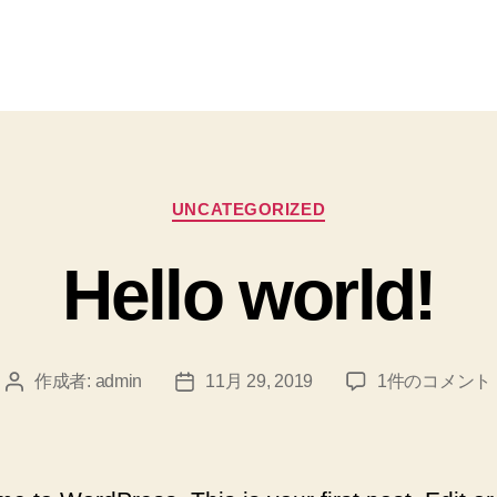
カ
UNCATEGORIZED
テ
ゴ
Hello world!
リ
ー
Hello
作成者:
admin
11月 29, 2019
1件のコメント
投
投
world!
稿
稿
へ
者
日
の