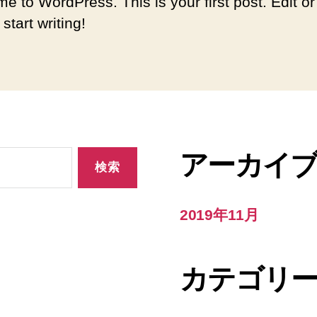
e to WordPress. This is your first post. Edit or
 start writing!
アーカイ
2019年11月
カテゴリ