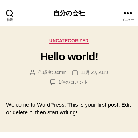
自分の会社
検索
メニュー
カ
UNCATEGORIZED
テ
Hello world!
ゴ
リ
ー
作成者:
admin
11月 29, 2019
投
投
稿
稿
Hello
1件のコメント
者
日
world!
へ
の
Welcome to WordPress. This is your first post. Edit
or delete it, then start writing!