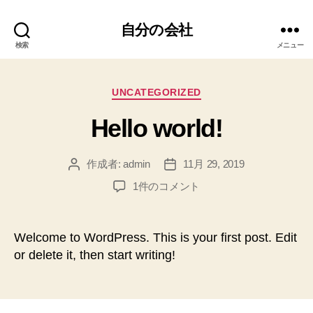
自分の会社
検索
メニュー
カ
UNCATEGORIZED
テ
Hello world!
ゴ
リ
ー
作成者:
admin
11月 29, 2019
投
投
稿
稿
Hello
1件のコメント
者
日
world!
へ
の
Welcome to WordPress. This is your first post. Edit
or delete it, then start writing!