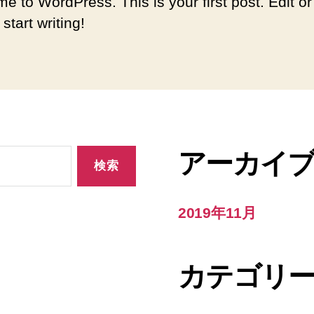
e to WordPress. This is your first post. Edit or
 start writing!
アーカイ
2019年11月
カテゴリ