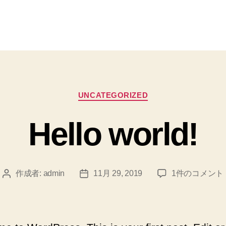
カ
UNCATEGORIZED
テ
ゴ
Hello world!
リ
ー
Hello
作成者:
admin
11月 29, 2019
1件のコメント
投
投
world!
稿
稿
へ
者
日
の