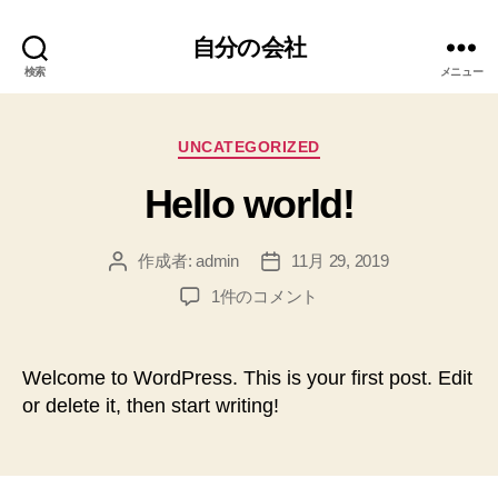
自分の会社
検索
メニュー
カ
UNCATEGORIZED
テ
Hello world!
ゴ
リ
ー
作成者:
admin
11月 29, 2019
投
投
稿
稿
Hello
1件のコメント
者
日
world!
へ
の
Welcome to WordPress. This is your first post. Edit
or delete it, then start writing!