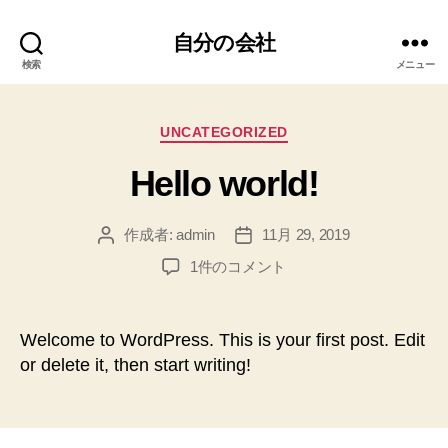
自分の会社
検索
メニュー
カ
UNCATEGORIZED
テ
Hello world!
ゴ
リ
ー
作成者:
admin
11月 29, 2019
投
投
稿
稿
Hello
1件のコメント
者
日
world!
へ
の
Welcome to WordPress. This is your first post. Edit
or delete it, then start writing!