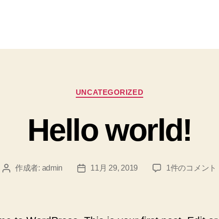
カ
UNCATEGORIZED
テ
ゴ
Hello world!
リ
ー
Hello
作成者:
admin
11月 29, 2019
1件のコメント
投
投
world!
稿
稿
へ
者
日
の