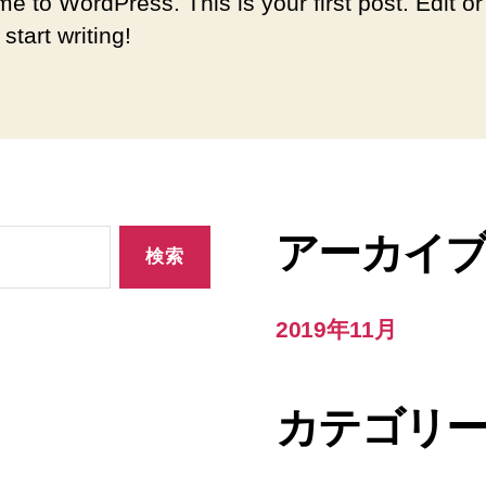
e to WordPress. This is your first post. Edit or
 start writing!
アーカイ
2019年11月
カテゴリ