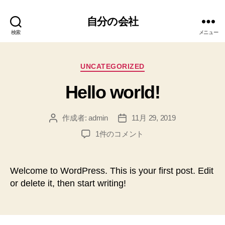
自分の会社
検索
メニュー
カ
UNCATEGORIZED
テ
Hello world!
ゴ
リ
ー
作成者:
admin
11月 29, 2019
投
投
稿
稿
Hello
1件のコメント
者
日
world!
へ
の
Welcome to WordPress. This is your first post. Edit
or delete it, then start writing!