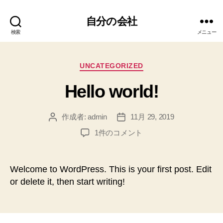
自分の会社
検索
メニュー
カ
UNCATEGORIZED
テ
Hello world!
ゴ
リ
ー
作成者:
admin
11月 29, 2019
投
投
稿
稿
Hello
1件のコメント
者
日
world!
へ
の
Welcome to WordPress. This is your first post. Edit
or delete it, then start writing!