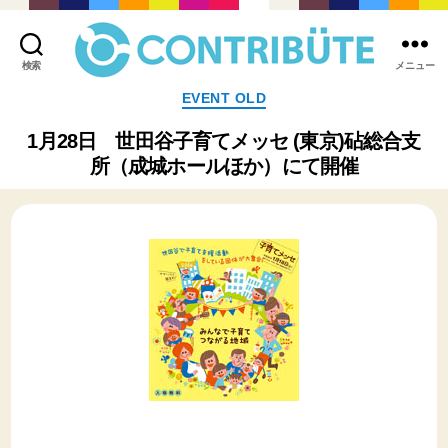
検索
メニュー
株
カ
EVENT OLD
式
テ
会
ゴ
1月28日 世田谷子育てメッセ (東京)砧総合支
社
リ
所（成城ホールほか）にて開催
コ
ー
ン
ト
リ
ビ
ュ
ー
ト
(
Contribute,inc.
)