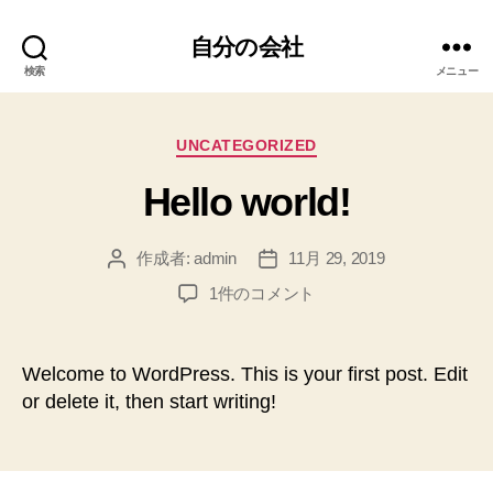
自分の会社
検索
メニュー
カ
UNCATEGORIZED
テ
Hello world!
ゴ
リ
ー
作成者:
admin
11月 29, 2019
投
投
稿
稿
Hello
1件のコメント
者
日
world!
へ
の
Welcome to WordPress. This is your first post. Edit
or delete it, then start writing!