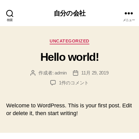
自分の会社
検索
メニュー
カ
UNCATEGORIZED
テ
Hello world!
ゴ
リ
ー
作成者:
admin
11月 29, 2019
投
投
稿
稿
Hello
1件のコメント
者
日
world!
へ
の
Welcome to WordPress. This is your first post. Edit
or delete it, then start writing!