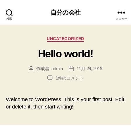
自分の会社
検索
メニュー
カ
UNCATEGORIZED
テ
Hello world!
ゴ
リ
ー
作成者:
admin
11月 29, 2019
投
投
稿
稿
Hello
1件のコメント
者
日
world!
へ
の
Welcome to WordPress. This is your first post. Edit
or delete it, then start writing!