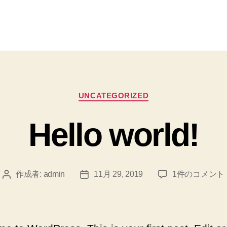
カ
UNCATEGORIZED
テ
ゴ
Hello world!
リ
ー
Hello
作成者:
admin
11月 29, 2019
1件のコメント
投
投
world!
稿
稿
へ
者
日
の