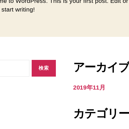
e to WordPress. This is your first post. Edit or
 start writing!
アーカイ
2019年11月
カテゴリ