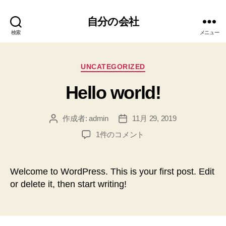
自分の会社
検索
メニュー
カ
UNCATEGORIZED
テ
Hello world!
ゴ
リ
ー
作成者:
admin
11月 29, 2019
投
投
稿
稿
Hello
1件のコメント
者
日
world!
へ
の
Welcome to WordPress. This is your first post. Edit
or delete it, then start writing!