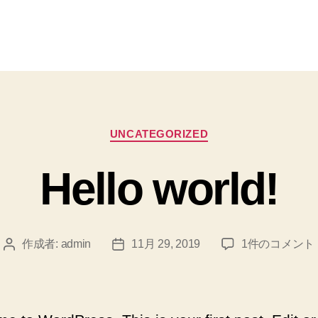
カ
UNCATEGORIZED
テ
ゴ
Hello world!
リ
ー
Hello
作成者:
admin
11月 29, 2019
1件のコメント
投
投
world!
稿
稿
へ
者
日
の