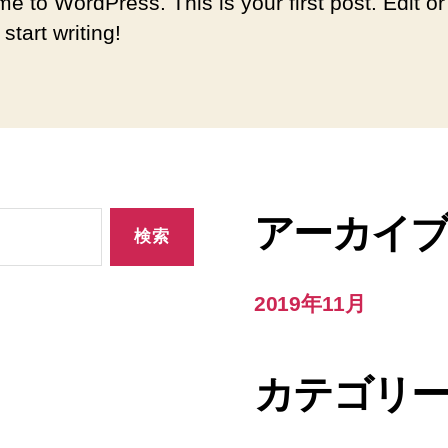
e to WordPress. This is your first post. Edit or
 start writing!
アーカイ
2019年11月
カテゴリ