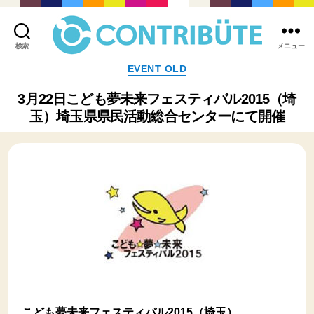
検索
メニュー
株
カ
EVENT OLD
式
テ
会
ゴ
3月22日こども夢未来フェスティバル2015（埼
社
リ
玉）埼玉県県民活動総合センターにて開催
コ
ー
ン
ト
リ
ビ
ュ
ー
ト
(
Contribute,inc.
)
こども夢未来フェスティバル2015（埼玉）