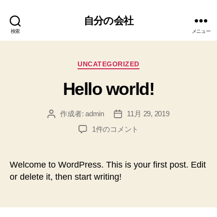
自分の会社
検索
メニュー
カ
UNCATEGORIZED
テ
Hello world!
ゴ
リ
ー
作成者:
admin
11月 29, 2019
投
投
稿
稿
Hello
1件のコメント
者
日
world!
へ
の
Welcome to WordPress. This is your first post. Edit
or delete it, then start writing!