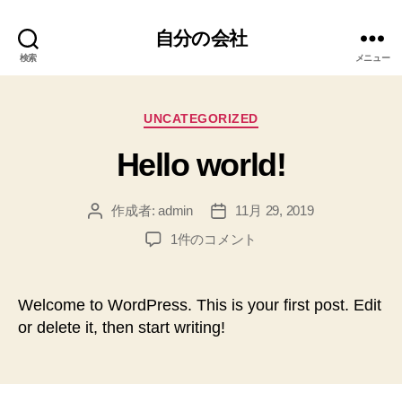
自分の会社
検索
メニュー
カ
UNCATEGORIZED
テ
Hello world!
ゴ
リ
ー
作成者:
admin
11月 29, 2019
投
投
稿
稿
Hello
1件のコメント
者
日
world!
へ
の
Welcome to WordPress. This is your first post. Edit
or delete it, then start writing!